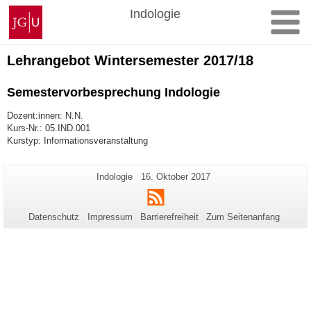
Zum
Johannes
Indologie
Inhalt
Gutenberg-
springen
Universität
Mainz
Lehrangebot Wintersemester 2017/18
Semestervorbesprechung Indologie
Dozent:innen: N.N.
Kurs-Nr.: 05.IND.001
Kurstyp: Informationsveranstaltung
Zusätzliche
Seiten-
Letzte
Indologie
16. Oktober 2017
Name:
Aktualisierung:
Informationen
RSS
zu
Datenschutz
Impressum
Barrierefreiheit
Zum Seitenanfang
dieser
Seite