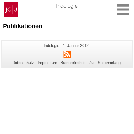
Zum
Johannes
Indologie
Inhalt
Gutenberg-
springen
Universität
Mainz
Publikationen
Zusätzliche
Seiten-
Letzte
Indologie
1. Januar 2012
Name:
Aktualisierung:
Informationen
RSS
zu
Datenschutz
Impressum
Barrierefreiheit
Zum Seitenanfang
dieser
Seite