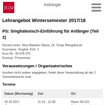
Zum
Johannes
Indologie
Inhalt
Gutenberg-
springen
Universität
Mainz
Lehrangebot Wintersemester 2017/18
PS: Singhalesisch-Einführung für Anfänger (Teil
2)
Dozent:innen: Nina Mareike Obstoi; Dr. Sonja Wengoborski
Kurzname: Singhal.-Einf. 2
Kurs-Nr.: 05.078.375
Kurstyp: Proseminar
Voraussetzungen / Organisatorisches
Insofern nicht anders angegeben, findet diese Veranstaltung ab der 2.
Semesterwoche statt.
Termine
Datum (Wochentag)
Zeit
Ort
26.10.2017
11:15 - 12:00
Raum 00-222,