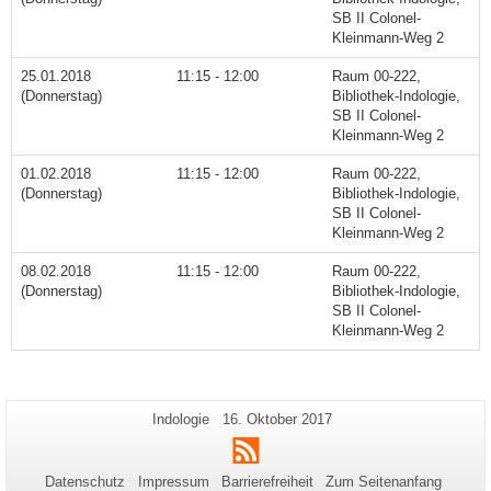
SB II Colonel-
Kleinmann-Weg 2
25.01.2018
11:15 - 12:00
Raum 00-222,
(Donnerstag)
Bibliothek-Indologie,
SB II Colonel-
Kleinmann-Weg 2
01.02.2018
11:15 - 12:00
Raum 00-222,
(Donnerstag)
Bibliothek-Indologie,
SB II Colonel-
Kleinmann-Weg 2
08.02.2018
11:15 - 12:00
Raum 00-222,
(Donnerstag)
Bibliothek-Indologie,
SB II Colonel-
Kleinmann-Weg 2
Zusätzliche
Seiten-
Letzte
Indologie
16. Oktober 2017
Name:
Aktualisierung:
Informationen
RSS
zu
Datenschutz
Impressum
Barrierefreiheit
Zum Seitenanfang
dieser