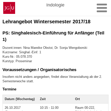
Zum
Johannes
Indologie
Inhalt
Gutenberg-
springen
Universität
Mainz
Lehrangebot Wintersemester 2017/18
PS: Singhalesisch-Einführung für Anfänger (Teil
1)
Dozent:innen: Nina Mareike Obstoi; Dr. Sonja Wengoborski
Kurzname: Singhal.-Einf. 1
Kurs-Nr.: 05.078.370
Kurstyp: Proseminar
Voraussetzungen / Organisatorisches
Insofern nicht anders angegeben, findet diese Veranstaltung ab der 2.
Semesterwoche statt.
Termine
Datum (Wochentag)
Zeit
Ort
26.10.2017
10:15 - 11:00
Raum 00-222,