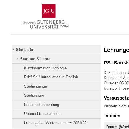
Zum
Johannes
Inhalt
Gutenberg-
springen
Universität
Mainz
Lehrange
Startseite
Studium & Lehre
PS: Sanskr
Kurzinformation Indologie
Dozent:innen: U
Brief Self-Introduction in English
Kurzname: Älter
Kurs-Nr.: 05.0
Studiengänge
Kurstyp: Prose
Studienbüro
Voraussetz
Fachstudienberatung
Insofern nicht
Unterrichtsmaterialien
Termine
Lehrangebot Wintersemester 2021/22
Datum (Woch