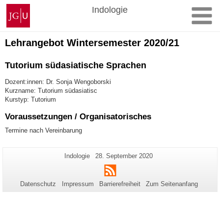
Zum
Johannes
Indologie
Inhalt
Gutenberg-
springen
Universität
Mainz
Lehrangebot Wintersemester 2020/21
Tutorium südasiatische Sprachen
Dozent:innen: Dr. Sonja Wengoborski
Kurzname: Tutorium südasiatisc
Kurstyp: Tutorium
Voraussetzungen / Organisatorisches
Termine nach Vereinbarung
Zusätzliche
Seiten-
Letzte
Indologie
28. September 2020
Name:
Aktualisierung:
Informationen
RSS
zu
Datenschutz
Impressum
Barrierefreiheit
Zum Seitenanfang
dieser
Seite