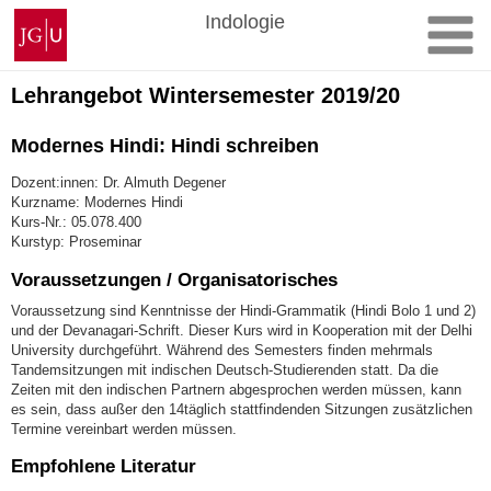
Zum
Johannes
Indologie
Inhalt
Gutenberg-
springen
Universität
Mainz
Lehrangebot Wintersemester 2019/20
Modernes Hindi: Hindi schreiben
Dozent:innen: Dr. Almuth Degener
Kurzname: Modernes Hindi
Kurs-Nr.: 05.078.400
Kurstyp: Proseminar
Voraussetzungen / Organisatorisches
Voraussetzung sind Kenntnisse der Hindi-Grammatik (Hindi Bolo 1 und 2)
und der Devanagari-Schrift. Dieser Kurs wird in Kooperation mit der Delhi
University durchgeführt. Während des Semesters finden mehrmals
Tandemsitzungen mit indischen Deutsch-Studierenden statt. Da die
Zeiten mit den indischen Partnern abgesprochen werden müssen, kann
es sein, dass außer den 14täglich stattfindenden Sitzungen zusätzlichen
Termine vereinbart werden müssen.
Empfohlene Literatur