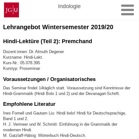
Zum
Johannes
Indologie
Inhalt
Gutenberg-
springen
Universität
Mainz
Lehrangebot Wintersemester 2019/20
Hindi-Lektüre (Teil 2): Premchand
Dozent:innen: Dr. Almuth Degener
Kurzname: Hindi-Lekt.
Kurs-Nr.: 05.078.395
Kurstyp: Proseminar
Voraussetzungen / Organisatorisches
Das Seminar findet 14täglich statt. Voraussetzung sind Kenntnisse der
Hindi-Grammatik (Hindi Bolo 1 und 2) und der Devanagari-Schrift.
Empfohlene Literatur
Ines Fornell und Gautam Liu: Hindi bolo! Hindi für Deutschsprachige,
Band 1 und 2.
H. J. Vermeer und W. Schmitt: Einführung in die Grammatik der
modernen Hindi.
M. Gatzlaff-Hälsig: Wörterbuch Hindi-Deutsch.