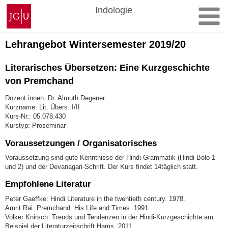
Zum
Johannes
Indologie
Inhalt
Gutenberg-
springen
Universität
Mainz
Lehrangebot Wintersemester 2019/20
Literarisches Übersetzen: Eine Kurzgeschichte
von Premchand
Dozent:innen: Dr. Almuth Degener
Kurzname: Lit. Übers. I/II
Kurs-Nr.: 05.078.430
Kurstyp: Proseminar
Voraussetzungen / Organisatorisches
Voraussetzung sind gute Kenntnisse der Hindi-Grammatik (Hindi Bolo 1
und 2) und der Devanagari-Schrift. Der Kurs findet 14täglich statt.
Empfohlene Literatur
Peter Gaeffke: Hindi Literature in the twentieth century. 1978.
Amrit Rai: Premchand. His Life and Times. 1991.
Volker Knirsch: Trends und Tendenzen in der Hindi-Kurzgeschichte am
Beispiel der Literaturzeitschrift Hams. 2011.