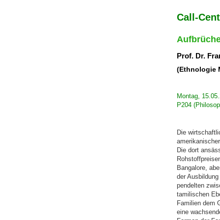
Call-Cent
Aufbrüche
Prof. Dr. F
(Ethnologie
Montag, 15.05.
P204 (Philoso
Die wirtschaftl
amerikanischer
Die dort ansäss
Rohstoffpreisen
Bangalore, abe
der Ausbildung
pendelten zwis
tamilischen Eb
Familien dem Ge
eine wachsende