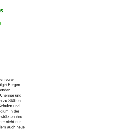
is
n
nen euro-
giri-Bergen.
lenden
n Chennai und
n zu Stätten
 Schulen und
dium in der
stützten ihre
te nicht nur
dern auch neue