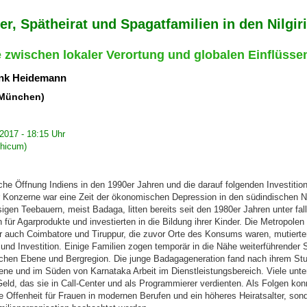
er, Spätheirat und Spagatfamilien in den Nilgir
 zwischen lokaler Verortung und globalen Einflüsse
rank Heidemann
 München)
2017 - 18:15 Uhr
phicum)
iche Öffnung Indiens in den 1990er Jahren und die darauf folgenden Investitio
 Konzerne war eine Zeit der ökonomischen Depression in den südindischen Nil
igen Teebauern, meist Badaga, litten bereits seit den 1980er Jahren unter fal
 für Agarprodukte und investierten in die Bildung ihrer Kinder. Die Metropole
r auch Coimbatore und Tiruppur, die zuvor Orte des Konsums waren, mutierte
 und Investition. Einige Familien zogen temporär in die Nähe weiterführender
chen Ebene und Bergregion. Die junge Badagageneration fand nach ihrem Stu
ene und im Süden von Karnataka Arbeit im Dienstleistungsbereich. Viele unter
ld, das sie in Call-Center und als Programmierer verdienten. Als Folgen konn
 Offenheit für Frauen in modernen Berufen und ein höheres Heiratsalter, son